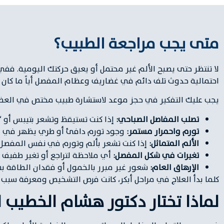
متى يجب مراجعة الطبيب؟
لا تنتظر حتى يصبح الألم غير محتمل أو يعيق حركتك اليومية. ففي
احتمالية حدوث تلف دائم في غضاريف وعظام المفصل أياً ما كان 
يجب عليك التفكير في حجز موعد لاستشارة طبيب مختص في العظام إذ
تصلب المفاصل الصباحي:
إذا كنت تستيقظ وتشعر بتيبس أو “تجميد” في مفاصلك 
تورم واحمرار مستمر:
وجود تورم دافئ أو طري يظهر في المف
الألم المتماثل:
إذا كنت تشعر بألم وتورم في نفس المفصل عل
تغيرات في شكل المفصل:
أي ملاحظة لتراجع أو تغير طفيف
الإرهاق العام:
شعور غير مبرر بالخمول أو فقدان الطاقة بش
كلما بدأ العلاج في مراحل أبكر، كانت فرص التشخيص ومعرفة سبب
لماذا تختار دكتور هشام الخطيب 