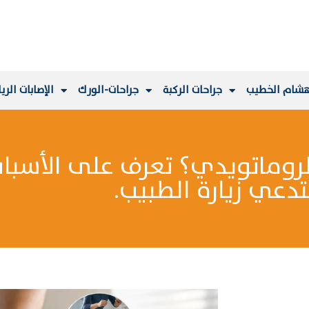
هشام الخطيب
جراحات الركبة
جراحات-الورك
الإصابات الري
روماتويدي؟ تعرف على الأسباب
دعي زيارة الطبيب.