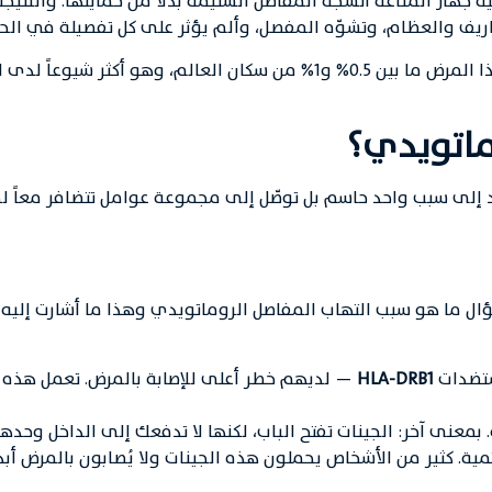
هاز المناعة أنسجة المفاصل السليمة بدلاً من حمايتها. والنتيجة
اريف والعظام، وتشوّه المفصل، وألم يؤثر على كل تفصيلة في الحي
عام 2023، يُصيب هذا المرض ما بين 0.5% و1% من سكان العالم، وهو أ
ماتويدي؟
د إلى سبب واحد حاسم بل توصّل إلى مجموعة عوامل تتضافر معاً ل
 سؤال ما هو سبب التهاب المفاصل الروماتويدي وهذا ما أشارت إلي
ستضدات
HLA-DRB1
— لديهم خطر أعلى للإصابة بالمرض. تعمل هذه
ة. كثير من الأشخاص يحملون هذه الجينات ولا يُصابون بالمرض أبداً