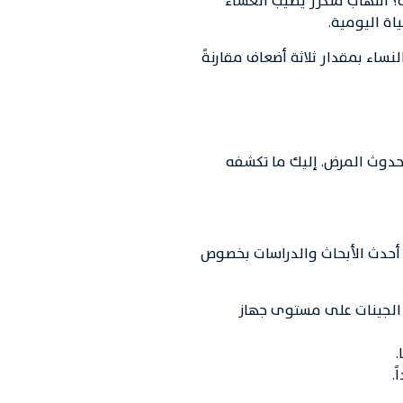
؟ التهاب متكرر يصيب الغشاء
اة اليومية.
كثر شيوعاً لدى النساء بمقدار ثلاثة أضعاف مقارنةً
حدوث المرض. إليك ما تكشفه
ه أحدث الأبحاث والدراسات بخصوص
 الجينات على مستوى جهاز
.