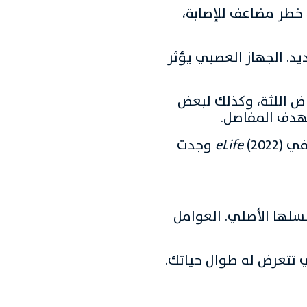
م خطر مضاعف للإصابة،
د. الجهاز العصبي يؤثر
اض اللثة، وكذلك لبعض
 في
eLife
(2022) وجدت
سلها الأصلي. العوامل
 تتعرض له طوال حياتك.