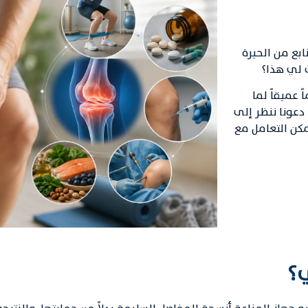
بع من الحيرة
 لي هذا؟
عميقاً لما
دعونا ننظر إلى
كن التعامل مع
ي؟