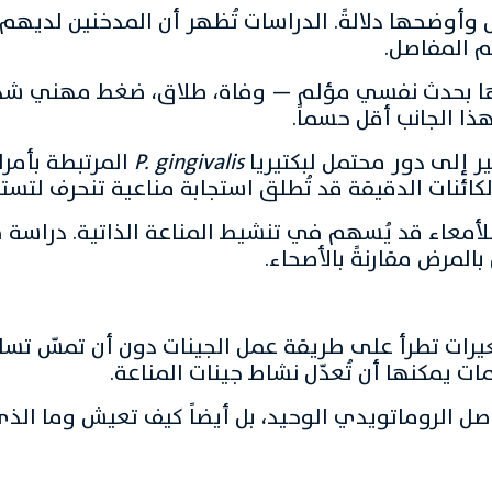
ض وأوضحها دلالةً. الدراسات تُظهر أن المدخنين لديه
ايتها بحدث نفسي مؤلم — وفاة، طلاق، ضغط مهني شدي
ذا الجانب أقل حسماً.
ير إلى دور محتمل لبكتيريا
P. gingivalis
المرتبطة بأمر
 للأمعاء قد يُسهم في تنشيط المناعة الذاتية. دراسة
لمرض مقارنةً بالأصحاء.
يرات تطرأ على طريقة عمل الجينات دون أن تمسّ تسل
ات يمكنها أن تُعدّل نشاط جينات المناعة.
 الروماتويدي الوحيد، بل أيضاً كيف تعيش وما الذي