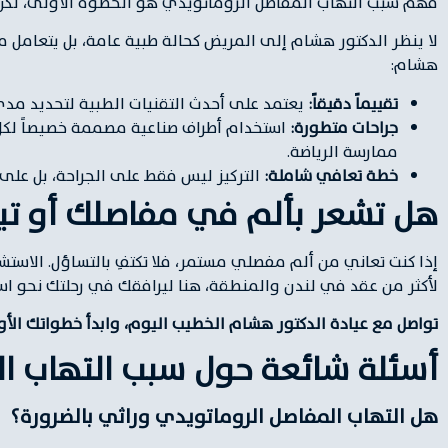
فهم سبب التهاب المفاصل الروماتويدي هو الخطوة الأولى، لكن ا
لا ينظر الدكتور هشام إلى المريض كحالة طبية عامة، بل يتعامل م
هشام:
تقييماً دقيقاً:
يعتمد على أحدث التقنيات الطبية لتحديد مدى
جراحات متطورة:
استخدام أطراف صناعية مصممة خصيصاً لكل 
ممارسة الرياضة.
خطة تعافي شاملة:
التركيز ليس فقط على الجراحة، بل على
هل تشعر بألم في مفاصلك أو تي
إذا كنت تعاني من ألم مفصلي مستمر، فلا تكتفِ بالتساؤل. الاست
لأكثر من عقد في لندن والمنطقة، هنا ليرافقك في رحلتك نحو اس
تواصل مع عيادة الدكتور هشام الخطيب اليوم، وابدأ خطواتك الأول
أسئلة شائعة حول سبب التهاب ال
هل التهاب المفاصل الروماتويدي وراثي بالضرورة؟