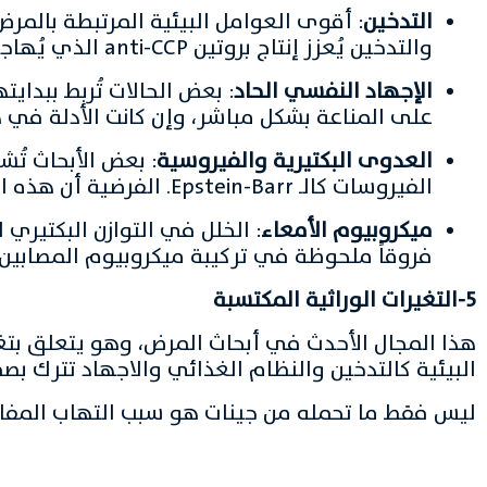
التدخين
: أقوى العوامل البيئية المرتبطة بالمر
والتدخين يُعزز إنتاج بروتين anti-CCP الذي يُهاجم المفاصل.
الإجهاد النفسي الحاد
: بعض الحالات تُربط ببد
على المناعة بشكل مباشر، وإن كانت الأدلة في ه
العدوى البكتيرية والفيروسية
: بعض الأبحاث تُش
الفيروسات كالـ Epstein-Barr. الفرضية أن هذه الكائنات الدقيقة قد تُطلق استجابة مناعية تنحرف لتستهدف المفاصل.
ميكروبيوم الأمعاء
: الخلل في التوازن البكتيري
فروقاً ملحوظة في تركيبة ميكروبيوم المصابين با
5-التغيرات الوراثية المكتسبة
هذا المجال الأحدث في أبحاث المرض، وهو يتعلق بتغ
البيئية كالتدخين والنظام الغذائي والاجهاد تترك بصم
ليس فقط ما تحمله من جينات هو سبب التهاب المفاصل