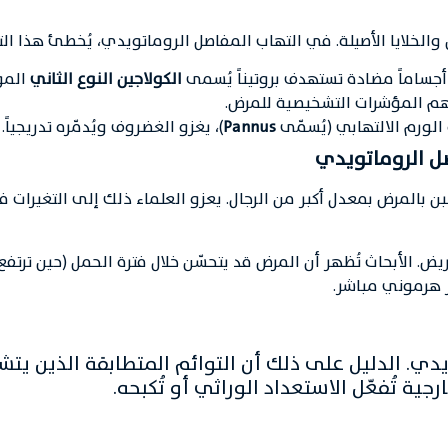
ن والخلايا الأصيلة. في التهاب المفاصل الروماتويدي، يُخطئ هذا ال
ئية أجساماً مضادة تستهدف بروتيناً يُسمى
الكولاجين النوع الثاني
المو
هم المؤشرات التشخيصية للمرض.
الورم الالتهابي (يُسمّى
Pannus
)، يغزو الغضروف ويُدمّره تدريجياً.
ن بالمرض بمعدل أكبر من الرجال. يعزو العلماء ذلك إلى التغيرات 
 الأبحاث تُظهر أن المرض قد يتحسّن خلال فترة الحمل (حين ترتفع
ير هرموني مباشر.
. الدليل على ذلك أن التوائم المتطابقة الذين يتشار
جية تُفعّل الاستعداد الوراثي أو تُكبحه.