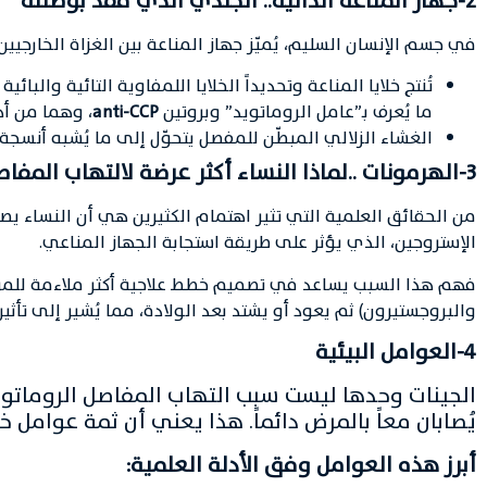
2-جهاز المناعة الذاتية.. الجندي الذي فقد بوصلته
في جسم الإنسان السليم، يُميّز جهاز المناعة بين الغزاة الخارجيي
تُنتج خلايا المناعة وتحديداً الخلايا اللمفاوية التائية والبا
ما يُعرف بـ”عامل الروماتويد” وبروتين
anti-CCP
، وهما من أ
الغشاء الزلالي المبطّن للمفصل يتحوّل إلى ما يُشبه أنسجة 
3-الهرمونات ..لماذا النساء أكثر عرضة لالتهاب المفاصل الروماتويدي
من الحقائق العلمية التي تثير اهتمام الكثيرين هي أن النساء يصب
الإستروجين، الذي يؤثر على طريقة استجابة الجهاز المناعي.
فهم هذا السبب يساعد في تصميم خطط علاجية أكثر ملاءمة للمريض.
والبروجستيرون) ثم يعود أو يشتد بعد الولادة، مما يُشير إلى تأث
4-العوامل البيئية
الجينات وحدها ليست سبب التهاب المفاصل الروماتويدي
يُصابان معاً بالمرض دائماً. هذا يعني أن ثمة عوامل خار
أبرز هذه العوامل وفق الأدلة العلمية: