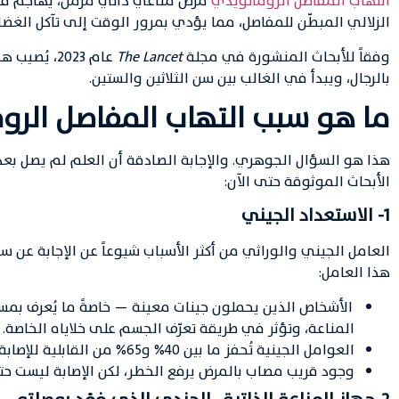
التهاب المفاصل الروماتويدي
مرض مناعي ذاتي مزمن، يهاجم فيه ج
الزلالي المبطّن للمفاصل، مما يؤدي بمرور الوقت إلى تآكل الغض
وفقاً للأبحاث المنشورة في مجلة
The Lancet
بالرجال، ويبدأ في الغالب بين سن الثلاثين والستين.
ما هو سبب التهاب المفاصل الرو
هذا هو السؤال الجوهري. والإجابة الصادقة أن العلم لم يصل بع
الأبحاث الموثوقة حتى الآن:
1- الاستعداد الجيني
العامل الجيني والوراثي من أكثر الأسباب شيوعاً عن الإجابة عن
هذا العامل:
الأشخاص الذين يحملون جينات معينة — خاصةً ما يُعرف بم
المناعة، وتؤثر في طريقة تعرّف الجسم على خلاياه الخاصة.
العوامل الجينية تُحفز ما بين 40% و65% من القابلية للإصابة. بمعنى آخر: الجينات تفتح الباب، لكنها لا تدفعك إلى الداخل وحدها.
وجود قريب مصاب بالمرض يرفع الخطر، لكن الإصابة ليست حتمي