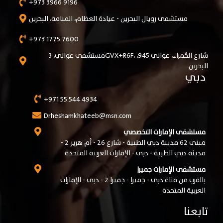
+973 3966 9196
مستشفى رويال البحرين - عيادة العظام، المنامة، البحرين
+973 1775 7600
مستشفى عوالي، 3GVX+R6F، شارع الجُمراء، عوالي 945،
البحرين
دبي
+971 55 544 4934
Drheshamkhateeb@msn.com
مستشفى الإمارات التخصصي
مبنى 62 مدينة دبي الطبية - شارع 26 - أم هرير 2 -
مدينة دبي الطبية - دبي - الإمارات العربية المتحدة
مستشفى الإمارات جميرا
بالقرب من قناة دبي - جميرا - جميرا 2 - دبي - الإمارات
العربية المتحدة
تابعنا